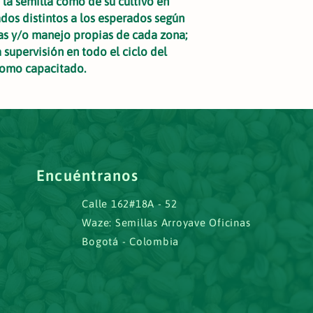
 la semilla como de su cultivo en
dos distintos a los esperados según
as y/o manejo propias de cada zona;
 supervisión en todo el ciclo del
nomo capacitado.
Encuéntranos
Calle 162#18A - 52
Waze: Semillas Arroyave Oficinas
Bogotá -
Colombia