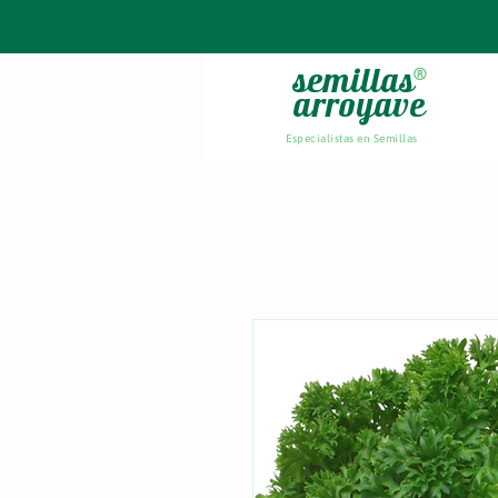
semillas
®
arroyave
Especialistas en Semillas